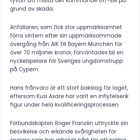
tyvärr att missa det kommande U17-EM på
grund av skada.
Anfallaren, som fick stor uppmärksamhet
förra vintern efter sin uppmärksammade
övergång från AIK till Bayern München för
över 70 miljoner kronor, förväntades bli en
nyckelspelare för Sveriges ungdomstrupp
på Cypern.
Hans frånvaro är ett stort bakslag för laget,
eftersom Kusi Asare har varit en inflytelserik
figur under hela kvalificeringsprocessen.
Förbundskapten Roger Franzén uttryckte sin
besvikelse och erkände svårigheten för
spelare som har arbetat hårt för att hjälpa