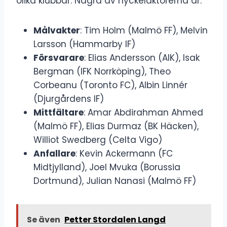
olika klubbar. Några av nyckelaktörerna är:
Målvakter
: Tim Holm (Malmö FF), Melvin
Larsson (Hammarby IF)
Försvarare
: Elias Andersson (AIK), Isak
Bergman (IFK Norrköping), Theo
Corbeanu (Toronto FC), Albin Linnér
(Djurgårdens IF)
Mittfältare
: Amar Abdirahman Ahmed
(Malmö FF), Elias Durmaz (BK Häcken),
Williot Swedberg (Celta Vigo)
Anfallare
: Kevin Ackermann (FC
Midtjylland), Joel Mvuka (Borussia
Dortmund), Julian Nanasi (Malmö FF)
Se även
Petter Stordalen Langd