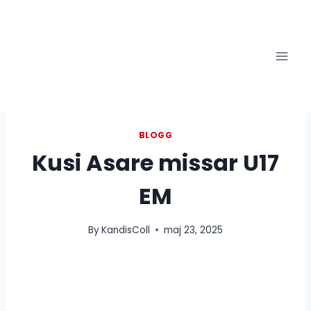
Skip
to
content
BLOGG
Kusi Asare missar U17
EM
By
KandisColl
maj 23, 2025