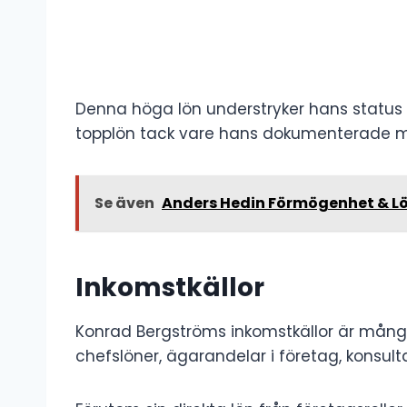
Denna höga lön understryker hans status
topplön tack vare hans dokumenterade meri
Se även
Anders Hedin Förmögenhet & L
Inkomstkällor
Konrad Bergströms inkomstkällor är mångs
chefslöner, ägarandelar i företag, konsul