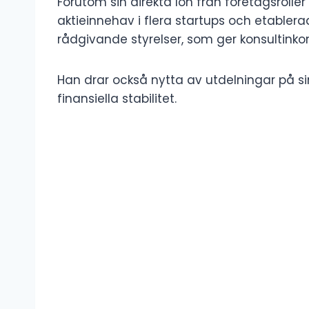
Förutom sin direkta lön från företagsrolle
aktieinnehav i flera startups och etabler
rådgivande styrelser, som ger konsultinko
Han drar också nytta av utdelningar på sina
finansiella stabilitet.