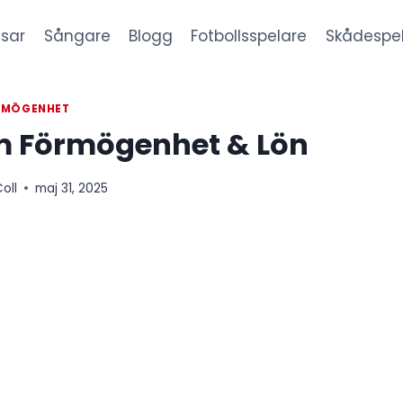
sar
Sångare
Blogg
Fotbollsspelare
Skådespe
RMÖGENHET
m Förmögenhet & Lön
oll
maj 31, 2025