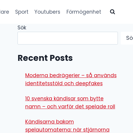
lare
Sport
Youtubers
Förmögenhet
Sök
Sö
Recent Posts
Moderna bedrägerier – så används
identitetsstöld och deepfakes
10 svenska kändisar som bytte
namn – och varför det spelade roll
Kändisarna bakom
spelautomaterna: när stjärnorna