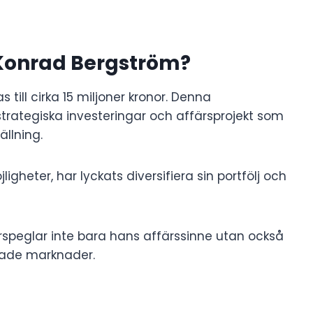
Konrad Bergström?
ill cirka 15 miljoner kronor. Denna
strategiska investeringar och affärsprojekt som
ällning.
igheter, har lyckats diversifiera sin portfölj och
peglar inte bara hans affärssinne utan också
rade marknader.