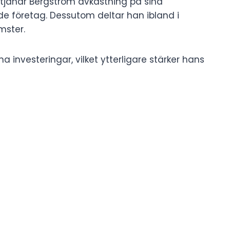
r tjänar Bergström avkastning på sina
ade företag. Dessutom deltar han ibland i
mster.
 investeringar, vilket ytterligare stärker hans