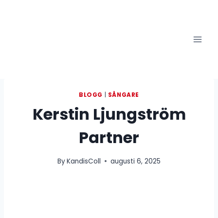
Skip
to
content
BLOGG
|
SÅNGARE
Kerstin Ljungström
Partner
By
KandisColl
augusti 6, 2025