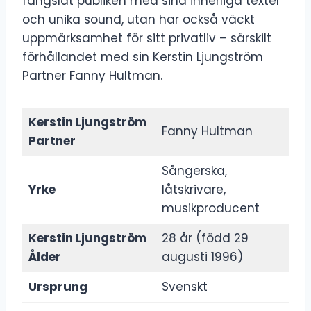
fängslat publiken med sina innerliga texter
och unika sound, utan har också väckt
uppmärksamhet för sitt privatliv – särskilt
förhållandet med sin Kerstin Ljungström
Partner Fanny Hultman.
Kerstin Ljungström
Fanny Hultman
Partner
Sångerska,
Yrke
låtskrivare,
musikproducent
Kerstin Ljungström
28 år (född 29
Ålder
augusti 1996)
Ursprung
Svenskt