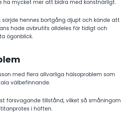
e ha mycket mer att bidra med konstnärligt.
en sörjde hennes bortgång djupt och kände att
jans hade avbrutits alldeles för tidigt och
a ögonblick.
oblem
sson med flera allvarliga hälsoproblem som
ala välbefinnande.
st försvagande tillstånd, vilket så småningom
titanprotes i höften.