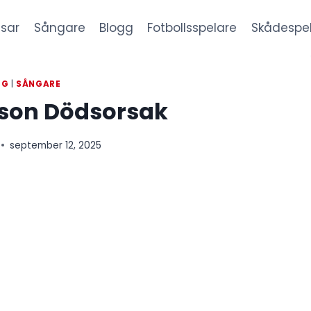
sar
Sångare
Blogg
Fotbollsspelare
Skådespe
GG
|
SÅNGARE
sson Dödsorsak
september 12, 2025