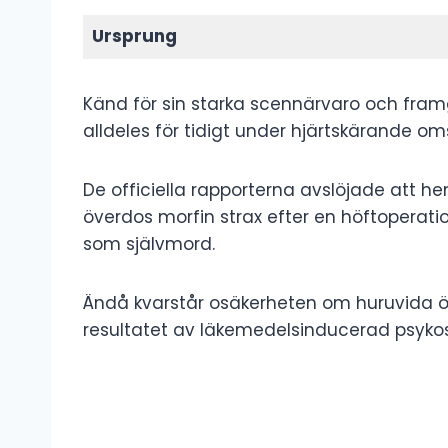
Ursprung
Känd för sin starka scennärvaro och fram
alldeles för tidigt under hjärtskärande o
De officiella rapporterna avslöjade att h
överdos morfin strax efter en höftoperat
som självmord.
Ändå kvarstår osäkerheten om huruvida öve
resultatet av läkemedelsinducerad psykos