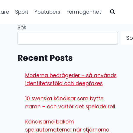
lare
Sport
Youtubers
Förmögenhet
Sök
Sö
Recent Posts
Moderna bedrägerier – så används
identitetsstöld och deepfakes
10 svenska kändisar som bytte
namn – och varför det spelade roll
Kändisarna bakom
spelautomaterna: när stjärnorna