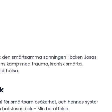
elat den smärtsamma sanningen i boken Josas
efins kamp med trauma, kronisk smärta,
sk hälsa.
k
mål för smärtsam osäkerhet, och hennes syster
in bok Josas bok – Min berättelse.