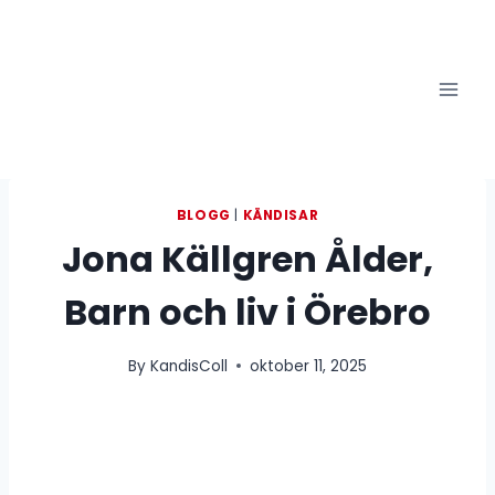
Skip
to
content
BLOGG
|
KÄNDISAR
Jona Källgren Ålder,
Barn och liv i Örebro
By
KandisColl
oktober 11, 2025