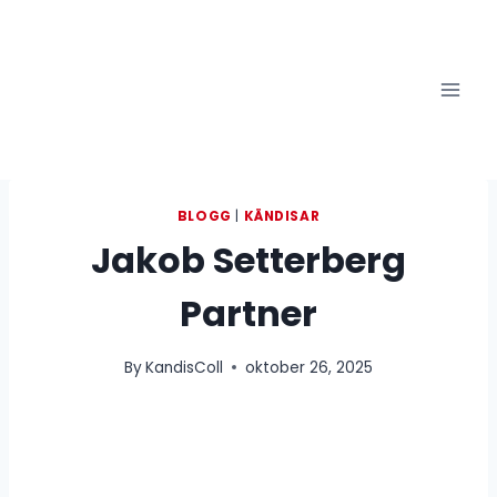
Skip
to
content
BLOGG
|
KÄNDISAR
Jakob Setterberg
Partner
By
KandisColl
oktober 26, 2025