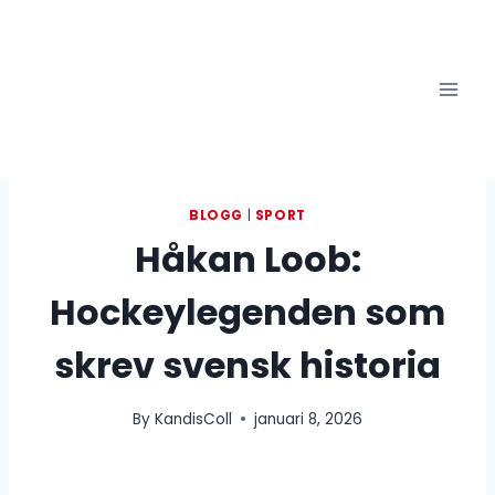
Skip
to
content
BLOGG
|
SPORT
Håkan Loob:
Hockeylegenden som
skrev svensk historia
By
KandisColl
januari 8, 2026