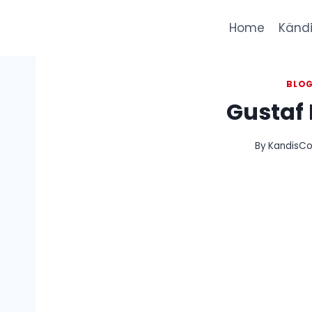
Skip
to
Home
Kändi
content
BLO
Gustaf 
By
KandisCo