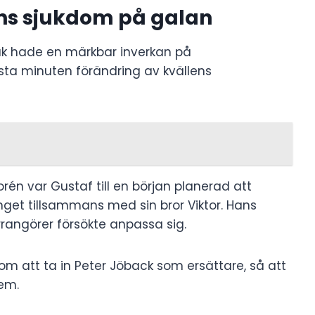
éns sjukdom på galan
uk hade en märkbar inverkan på
sta minuten förändring av kvällens
én var Gustaf till en början planerad att
et tillsammans med sin bror Viktor. Hans
rrangörer försökte anpassa sig.
om att ta in Peter Jöback som ersättare, så att
lem.