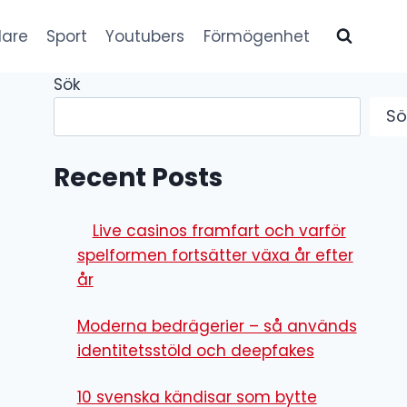
lare
Sport
Youtubers
Förmögenhet
Sök
Sö
Recent Posts
Live casinos framfart och varför
spelformen fortsätter växa år efter
år
Moderna bedrägerier – så används
identitetsstöld och deepfakes
10 svenska kändisar som bytte