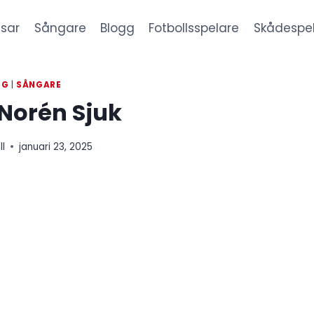
sar
Sångare
Blogg
Fotbollsspelare
Skådespe
GG
|
SÅNGARE
Norén Sjuk
ll
januari 23, 2025