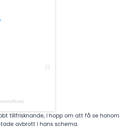
m
renofficial)
bt tillfrisknande, i hopp om att få se honom
ntade avbrott i hans schema.