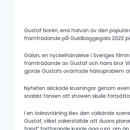
Gustaf Norén, ena halvan av den populära 
framträdande på Guldbaggegala 2022 på g
Galan, en nyckelhändelse i Sveriges filmindu
framträdande av Gustaf och hans bror V
gjorde Gustafs oväntade hälsoproblem at
Nyheten skickade krusningar genom evene
snabbt fansen att showen skulle fortsätta
I en ödesvridning klev den välkände svensk
Gustaf, vilket säkerställde att duons pl
Sand” fortfarande kunde äga rum, om än 