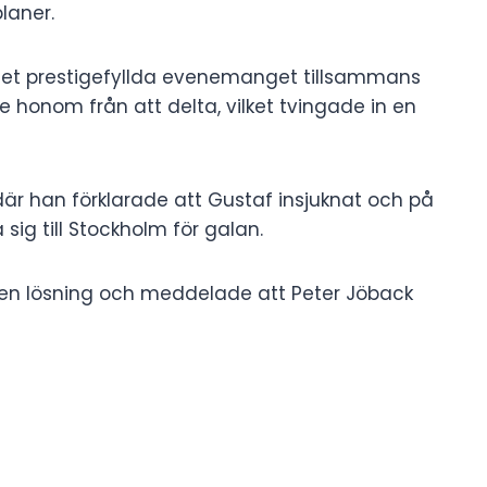
laner.
det prestigefyllda evenemanget tillsammans
e honom från att delta, vilket tvingade in en
är han förklarade att Gustaf insjuknat och på
ig till Stockholm för galan.
t en lösning och meddelade att Peter Jöback