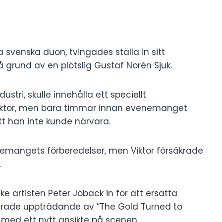
svenska duon, tvingades ställa in sitt
rund av en plötslig Gustaf Norén Sjuk.
stri, skulle innehålla ett speciellt
iktor, men bara timmar innan evenemanget
t han inte kunde närvara.
mangets förberedelser, men Viktor försäkrade
.
e artisten Peter Jöback in för att ersätta
anerade uppträdande av ”The Gold Turned to
med ett nytt ansikte på scenen.