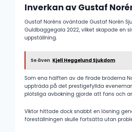
Inverkan av Gustaf Nor
Gustaf Noréns oväntade Gustaf Norén Sj
Guldbaggegala 2022, vilket skapade en si
uppställning.
Se även
Kjell Heggelund Sjukdom
Som ena hälften av de firade bröderna Nor
uppträda på det prestigefyllda evenemang
plötsliga avbokning gjorde att fans och a
Viktor hittade dock snabbt en lösning gen
föreställningen skulle fortsätta utan prob