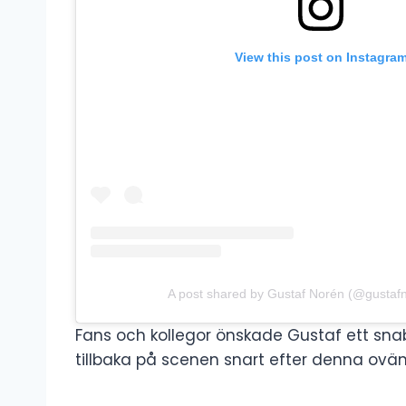
View this post on Instagra
A post shared by Gustaf Norén (@gustafno
Fans och kollegor önskade Gustaf ett snab
tillbaka på scenen snart efter denna ovä