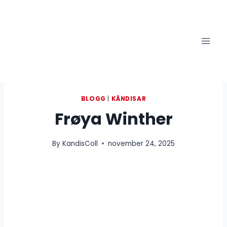
Skip
to
content
BLOGG
|
KÄNDISAR
Frøya Winther
By
KandisColl
november 24, 2025