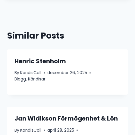
Similar Posts
Henric Stenholm
By
KandisColl
december 26, 2025
Blogg
,
Kändisar
Jan Widikson Förmögenhet & Lön
By
KandisColl
april 28, 2025