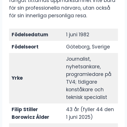
fångat tittarnas uppmärksamhet inte bara
för sin professionella närvaro, utan också
för sin innerliga personliga resa.
Födelsedatum
1 juni 1982
Födelseort
Göteborg, Sverige
Journalist,
nyhetsankare,
programledare på
Yrke
TV4; tidigare
konståkare och
teknisk specialist
Filip Stiller
43 år (fyller 44 den
Borowicz Ålder
1 juni 2025)