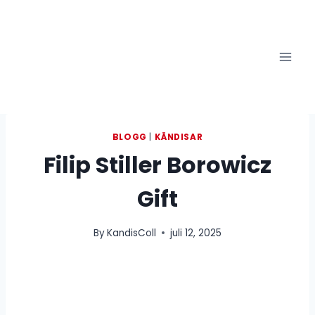
Skip
to
content
BLOGG
|
KÄNDISAR
Filip Stiller Borowicz
Gift
By
KandisColl
juli 12, 2025