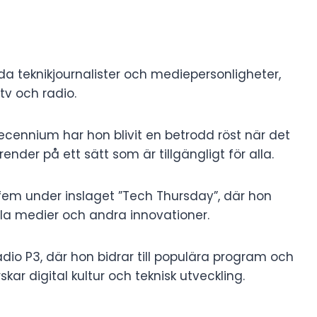
da teknikjournalister och mediepersonligheter,
tv och radio.
decennium har hon blivit en betrodd röst när det
ender på ett sätt som är tillgängligt för alla.
r fem under inslaget ”Tech Thursday”, där hon
iala medier och andra innovationer.
adio P3, där hon bidrar till populära program och
ar digital kultur och teknisk utveckling.