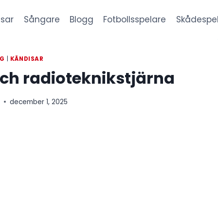
sar
Sångare
Blogg
Fotbollsspelare
Skådespe
GG
|
KÄNDISAR
 och radioteknikstjärna
l
december 1, 2025