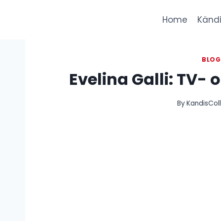
Skip
to
Home
Kändi
content
BLO
Evelina Galli: TV-
By
KandisCol