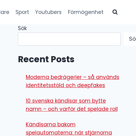
lare
Sport
Youtubers
Förmögenhet
Sök
Sö
Recent Posts
Moderna bedrägerier – så används
identitetsstöld och deepfakes
10 svenska kändisar som bytte
namn – och varför det spelade roll
Kändisarna bakom
spelautomaterna: när stjärnorna