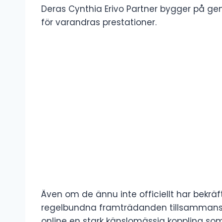
Deras Cynthia Erivo Partner bygger på ge
för varandras prestationer.
Även om de ännu inte officiellt har bekräft
regelbundna framträdanden tillsammans 
online en stark känslomässig koppling som 