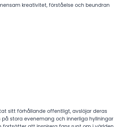
mensam kreativitet, förståelse och beundran
at sitt förhållande offentligt, avslöjar deras
på stora evenemang och innerliga hyllningar
fortsätter att inspirera fans runt om i världen.