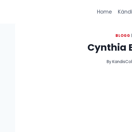
Skip
to
Home
Kändi
content
BLOGG
Cynthia 
By
KandisCol