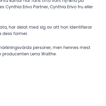
nta karriär har fans ofta varit nyfikna på
 Cynthia Erivo Partner, Cynthia Erivo fru eller
ivata, har delat med sig av att hon identifierar
a dess former.
anmärkningsvärda personer, men hennes mest
h producenten Lena Waithe.