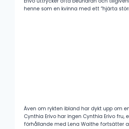
Erivo uttrycker ofta beundran och tillgive
henne som en kvinna med ett ”hjärta stör
Även om rykten ibland har dykt upp om en 
Cynthia Erivo har ingen Cynthia Erivo fru,
förhållande med Lena Waithe fortsätter at