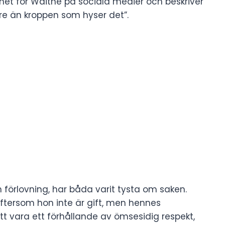
nhet för Waithe på sociala medier och beskriver
re än kroppen som hyser det”.
förlovning, har båda varit tysta om saken.
 eftersom hon inte är gift, men hennes
t vara ett förhållande av ömsesidig respekt,