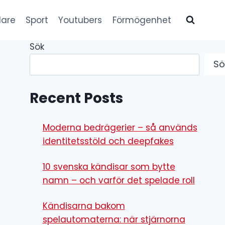
lare
Sport
Youtubers
Förmögenhet
Sök
Sö
Recent Posts
Moderna bedrägerier – så används
identitetsstöld och deepfakes
10 svenska kändisar som bytte
namn – och varför det spelade roll
Kändisarna bakom
spelautomaterna: när stjärnorna