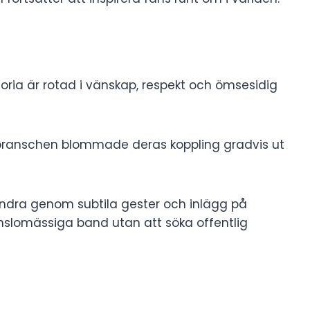
toria är rotad i vänskap, respekt och ömsesidig
gsbranschen blommade deras koppling gradvis ut
randra genom subtila gester och inlägg på
änslomässiga band utan att söka offentlig