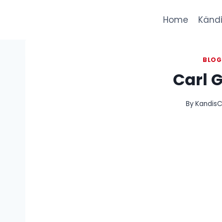
Skip
to
Home
Kändi
content
BLO
Carl 
By
KandisC