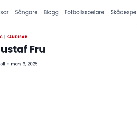
sar
Sångare
Blogg
Fotbollsspelare
Skådespe
GG
|
KÄNDISAR
Gustaf Fru
oll
mars 6, 2025