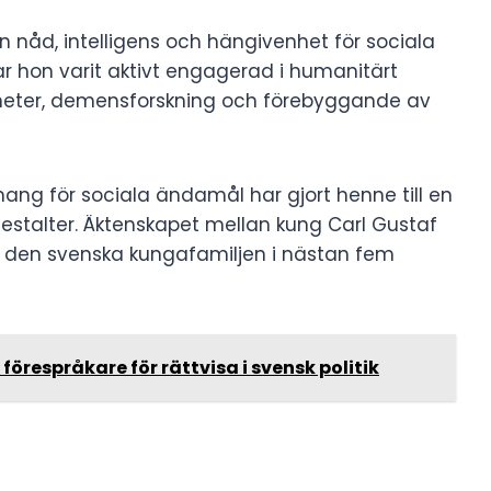
in nåd, intelligens och hängivenhet för sociala
ar hon varit aktivt engagerad i humanitärt
igheter, demensforskning och förebyggande av
g för sociala ändamål har gjort henne till en
estalter. Äktenskapet mellan kung Carl Gustaf
n i den svenska kungafamiljen i nästan fem
förespråkare för rättvisa i svensk politik