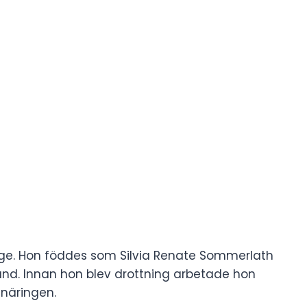
erige. Hon föddes som Silvia Renate Sommerlath
and. Innan hon blev drottning arbetade hon
snäringen.