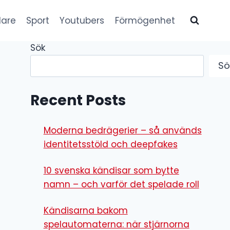
lare
Sport
Youtubers
Förmögenhet
Sök
Sö
Recent Posts
Moderna bedrägerier – så används
identitetsstöld och deepfakes
10 svenska kändisar som bytte
namn – och varför det spelade roll
Kändisarna bakom
spelautomaterna: när stjärnorna