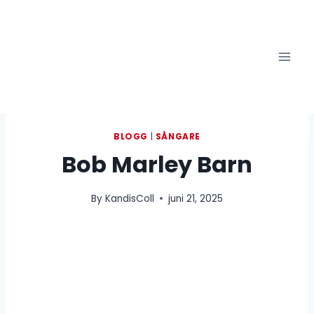
Skip
to
content
BLOGG
|
SÅNGARE
Bob Marley Barn
By
KandisColl
juni 21, 2025