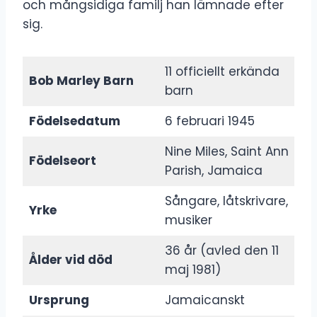
och mångsidiga familj han lämnade efter
sig.
11 officiellt erkända
Bob Marley Barn
barn
Födelsedatum
6 februari 1945
Nine Miles, Saint Ann
Födelseort
Parish, Jamaica
Sångare, låtskrivare,
Yrke
musiker
36 år (avled den 11
Ålder vid död
maj 1981)
Ursprung
Jamaicanskt