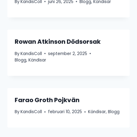
By
KandisColl
juni 26, 2025
Blogg
,
Kändisar
Rowan Atkinson Dödsorsak
By
KandisColl
september 2, 2025
Blogg
,
Kändisar
Farao Groth Pojkvän
By
KandisColl
februari 10, 2025
Kändisar
,
Blogg