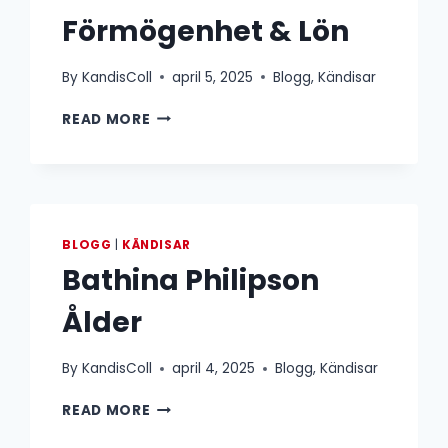
Förmögenhet & Lön
By
KandisColl
april 5, 2025
Blogg
,
Kändisar
MAURICE
READ MORE
DABBAH
FÖRMÖGENHET
&
LÖN
BLOGG
|
KÄNDISAR
Bathina Philipson
Ålder
By
KandisColl
april 4, 2025
Blogg
,
Kändisar
BATHINA
READ MORE
PHILIPSON
ÅLDER