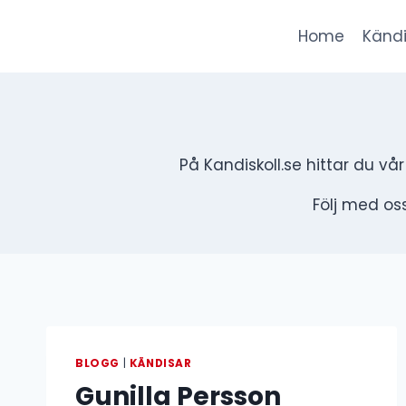
Skip
to
Home
Kändi
content
På Kandiskoll.se hittar du vå
Följ med oss
BLOGG
|
KÄNDISAR
Gunilla Persson