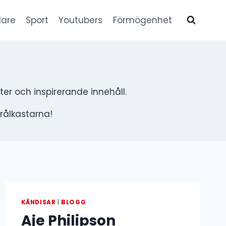
lare
Sport
Youtubers
Förmögenhet
ter och inspirerande innehåll.
trålkastarna!
KÄNDISAR
|
BLOGG
Aje Philipson