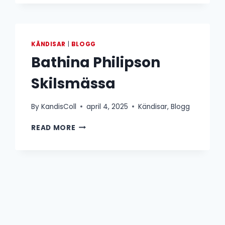
KÄNDISAR
|
BLOGG
Bathina Philipson
Skilsmässa
By
KandisColl
april 4, 2025
Kändisar
,
Blogg
BATHINA
READ MORE
PHILIPSON
SKILSMÄSSA