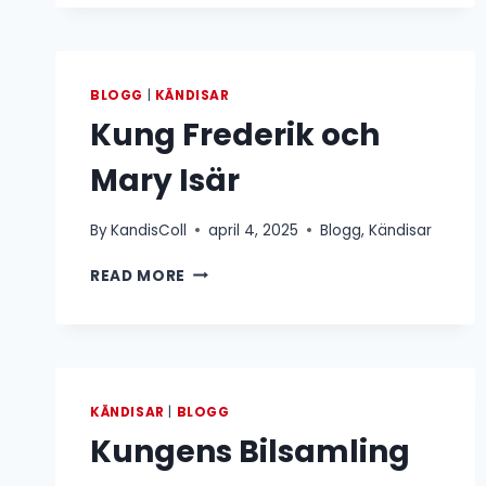
BLOGG
|
KÄNDISAR
Kung Frederik och
Mary Isär
By
KandisColl
april 4, 2025
Blogg
,
Kändisar
KUNG
READ MORE
FREDERIK
OCH
MARY
ISÄR
KÄNDISAR
|
BLOGG
Kungens Bilsamling