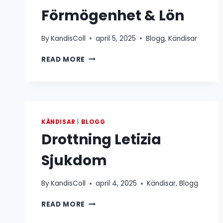
Förmögenhet & Lön
By
KandisColl
april 5, 2025
Blogg
,
Kändisar
GUNILLA
READ MORE
PERSSON
FÖRMÖGENHET
&
LÖN
KÄNDISAR
|
BLOGG
Drottning Letizia
Sjukdom
By
KandisColl
april 4, 2025
Kändisar
,
Blogg
DROTTNING
READ MORE
LETIZIA
SJUKDOM