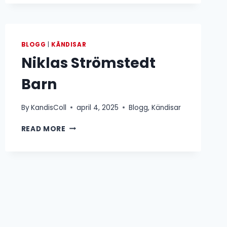
BLOGG
|
KÄNDISAR
Niklas Strömstedt
Barn
By
KandisColl
april 4, 2025
Blogg
,
Kändisar
NIKLAS
READ MORE
STRÖMSTEDT
BARN