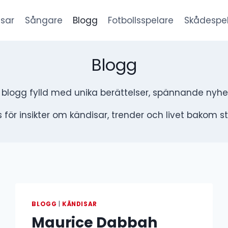
sar
Sångare
Blogg
Fotbollsspelare
Skådespe
Blogg
r blogg fylld med unika berättelser, spännande nyhe
 för insikter om kändisar, trender och livet bakom s
BLOGG
|
KÄNDISAR
Maurice Dabbah