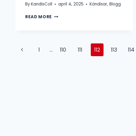
By
KandisColl
april 4, 2025
Kändisar
,
Blogg
KUNGENS
READ MORE
BILSAMLING
Page
Previous
1
…
110
111
112
113
114
navigation
Page