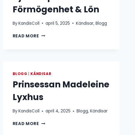
Förmögenhet & Lön
By
KandisColl
april 5, 2025
Kändisar
,
Blogg
AJE
READ MORE
PHILIPSON
FÖRMÖGENHET
&
LÖN
BLOGG
|
KÄNDISAR
Prinsessan Madeleine
Lyxhus
By
KandisColl
april 4, 2025
Blogg
,
Kändisar
PRINSESSAN
READ MORE
MADELEINE
LYXHUS