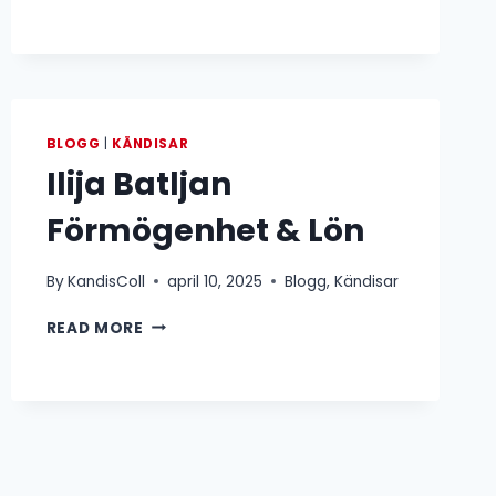
FÖRMÖGENHET
&
LÖN
BLOGG
|
KÄNDISAR
Ilija Batljan
Förmögenhet & Lön
By
KandisColl
april 10, 2025
Blogg
,
Kändisar
ILIJA
READ MORE
BATLJAN
FÖRMÖGENHET
&
LÖN