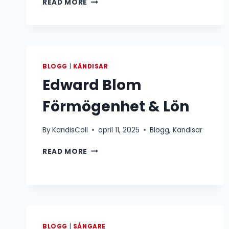
READ MORE
G.
GYLLENHAMMAR
FÖRMÖGENHET
&
LÖN
BLOGG
|
KÄNDISAR
Edward Blom
Förmögenhet & Lön
By
KandisColl
april 11, 2025
Blogg
,
Kändisar
EDWARD
READ MORE
BLOM
FÖRMÖGENHET
&
LÖN
BLOGG
|
SÅNGARE