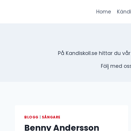
Skip
to
Home
Kändi
content
På Kandiskoll.se hittar du vå
Följ med oss
BLOGG
|
SÅNGARE
Benny Andersson