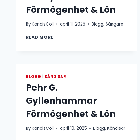
Förmögenhet & Lön
By
KandisColl
april 11, 2025
Blogg
,
Sångare
BENNY
READ MORE
ANDERSSON
FÖRMÖGENHET
&
LÖN
BLOGG
|
KÄNDISAR
Pehr G.
Gyllenhammar
Förmögenhet & Lön
By
KandisColl
april 10, 2025
Blogg
,
Kändisar
PEHR