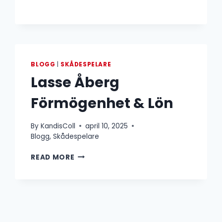
&
LÖN
BLOGG
|
SKÅDESPELARE
Lasse Åberg
Förmögenhet & Lön
By
KandisColl
april 10, 2025
Blogg
,
Skådespelare
LASSE
READ MORE
ÅBERG
FÖRMÖGENHET
&
LÖN