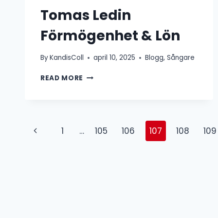
Tomas Ledin
Förmögenhet & Lön
By
KandisColl
april 10, 2025
Blogg
,
Sångare
TOMAS
READ MORE
LEDIN
FÖRMÖGENHET
&
LÖN
Page
Previous
1
…
105
106
107
108
109
navigation
Page