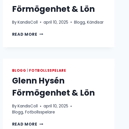
Förmögenhet & Lön
By
KandisColl
april 10, 2025
Blogg
,
Kändisar
JOHAN
READ MORE
PEHRSON
FÖRMÖGENHET
&
LÖN
BLOGG
|
FOTBOLLSSPELARE
Glenn Hysén
Förmögenhet & Lön
By
KandisColl
april 10, 2025
Blogg
,
Fotbollsspelare
GLENN
READ MORE
HYSÉN