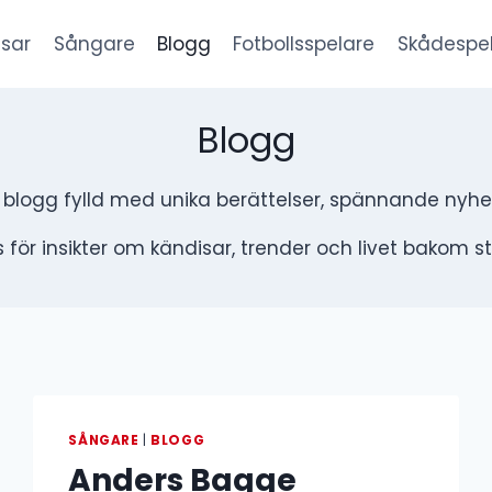
sar
Sångare
Blogg
Fotbollsspelare
Skådespe
Blogg
r blogg fylld med unika berättelser, spännande nyhe
 för insikter om kändisar, trender och livet bakom s
SÅNGARE
|
BLOGG
Anders Bagge