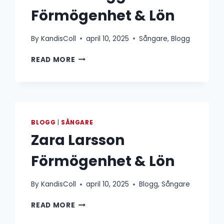
Förmögenhet & Lön
By
KandisColl
april 10, 2025
Sångare
,
Blogg
ANDERS
READ MORE
BAGGE
FÖRMÖGENHET
&
LÖN
BLOGG
|
SÅNGARE
Zara Larsson
Förmögenhet & Lön
By
KandisColl
april 10, 2025
Blogg
,
Sångare
ZARA
READ MORE
LARSSON
FÖRMÖGENHET