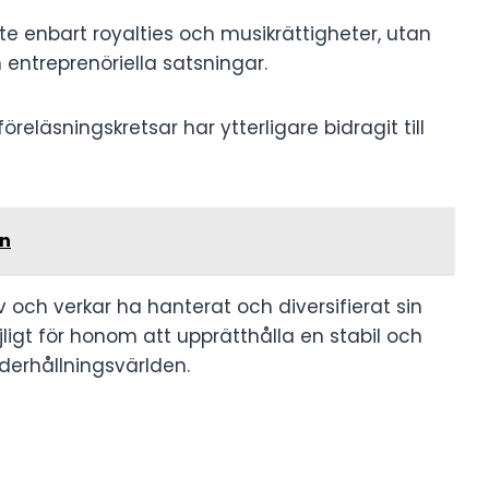
te enbart royalties och musikrättigheter, utan
entreprenöriella satsningar.
öreläsningskretsar har ytterligare bidragit till
ön
iv och verkar ha hanterat och diversifierat sin
öjligt för honom att upprätthålla en stabil och
erhållningsvärlden.