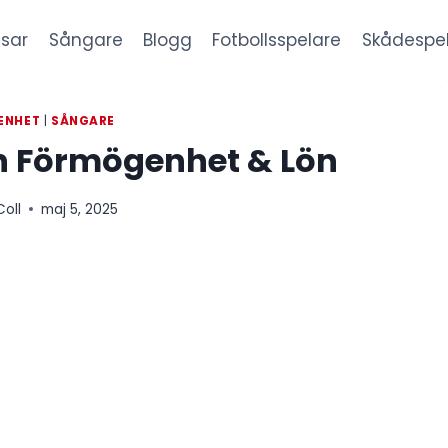
sar
Sångare
Blogg
Fotbollsspelare
Skådespe
ENHET
|
SÅNGARE
n Förmögenhet & Lön
Coll
maj 5, 2025