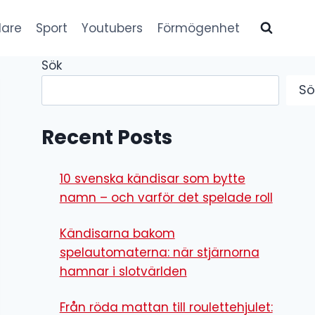
lare
Sport
Youtubers
Förmögenhet
Sök
Sö
Recent Posts
10 svenska kändisar som bytte
namn – och varför det spelade roll
Kändisarna bakom
spelautomaterna: när stjärnorna
hamnar i slotvärlden
Från röda mattan till roulettehjulet: