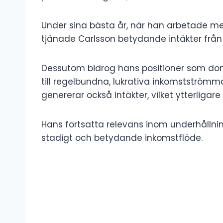
Under sina bästa år, när han arbetade med
tjänade Carlsson betydande intäkter från 
Dessutom bidrog hans positioner som dom
till regelbundna, lukrativa inkomstströmm
genererar också intäkter, vilket ytterligare b
Hans fortsatta relevans inom underhållning
stadigt och betydande inkomstflöde.