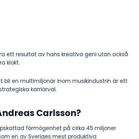
a ett resultat av hans kreativa geni utan också
a klokt.
att bli en multimiljonär inom musikindustrin är ett
trategiska karriärval.
Andreas Carlsson?
pskattad förmögenhet på cirka 45 miljoner
 som en av Sveriges mest produktiva