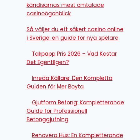
kändisarnas mest omtalade
casinoögonblick
Så väljer du ett säkert casino online
i Sverige: en guide för nya spelare
Takpapp Pris 2026 – Vad Kostar
Det Egentligen?
Inreda Källare: Den Kompletta
Guiden för Mer Boyta
Gjutform Betong: Kompletterande
Guide för Professionell
Betonggjutning
Renovera Hus: En Kompletterande