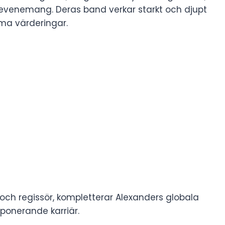
 evenemang. Deras band verkar starkt och djupt
ma värderingar.
h regissör, ​​kompletterar Alexanders globala
onerande karriär.