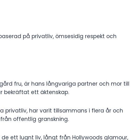
baserad på privatliv, ömsesidig respekt och
u
ård fru, är hans långvariga partner och mor till
ar bekräftat ett äktenskap.
 privatliv, har varit tillsammans i flera år och
 från offentlig granskning.
 de ett lugnt liv, långt från Hollywoods glamour,