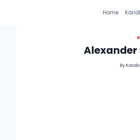
Skip
to
Home
Kändi
content
K
Alexander 
By
Kandis