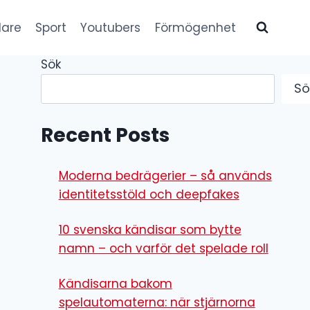
lare
Sport
Youtubers
Förmögenhet
Sök
Sö
Recent Posts
Moderna bedrägerier – så används
identitetsstöld och deepfakes
10 svenska kändisar som bytte
namn – och varför det spelade roll
Kändisarna bakom
spelautomaterna: när stjärnorna