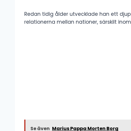
Redan tidig ålder utvecklade han ett djupt
relationerna mellan nationer, särskilt ino
Se även
Marius Pappa Morten Borg