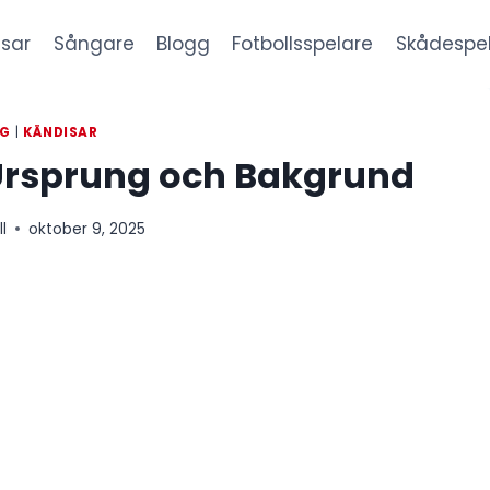
sar
Sångare
Blogg
Fotbollsspelare
Skådespe
GG
|
KÄNDISAR
Ursprung och Bakgrund
l
oktober 9, 2025