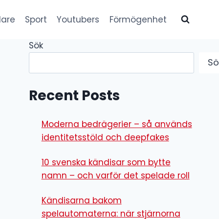
lare
Sport
Youtubers
Förmögenhet
Sök
Sö
Recent Posts
Moderna bedrägerier – så används
identitetsstöld och deepfakes
10 svenska kändisar som bytte
namn – och varför det spelade roll
Kändisarna bakom
spelautomaterna: när stjärnorna