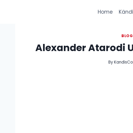
Skip
to
Home
Kändi
content
BLO
Alexander Atarodi 
By
KandisCol